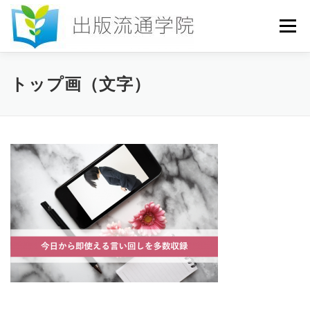
コ
ン
メニュー
テ
ン
ツ
へ
HOME
セミナー
発行物
お申込み
トップ画（文字）
ス
キ
ッ
プ
お問い合わせ
DICTIONARY
COLUMN
書店研究会