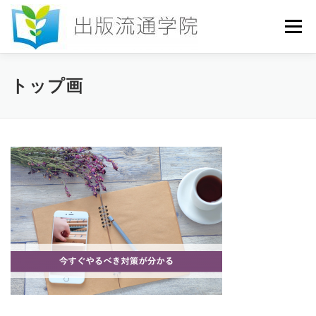
コ
ン
メニュー
テ
ン
ツ
へ
HOME
セミナー
発行物
お申込み
トップ画
ス
キ
ッ
プ
お問い合わせ
DICTIONARY
COLUMN
書店研究会