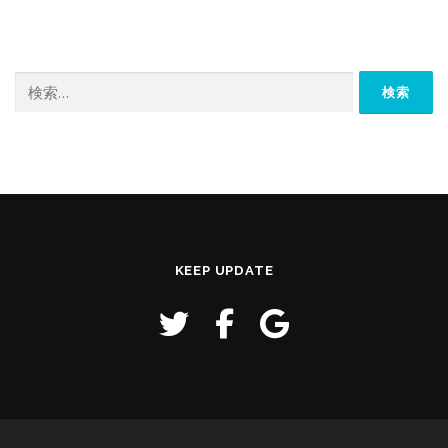
検
索:
KEEP UPDATE