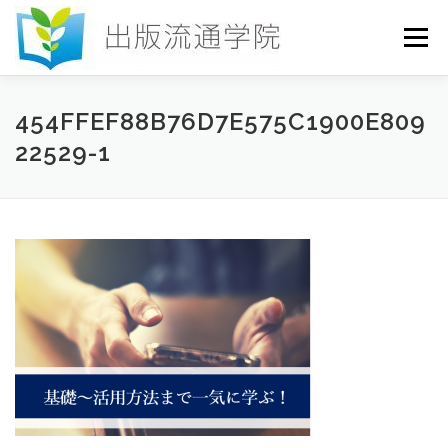
コ
ン
メニュー
テ
ン
ツ
へ
HOME
セミナー
発行物
お申込み
454FFEF88B76D7E575C1900E809
ス
22529-1
キ
ッ
プ
お問い合わせ
DICTIONARY
COLUMN
書店研究会