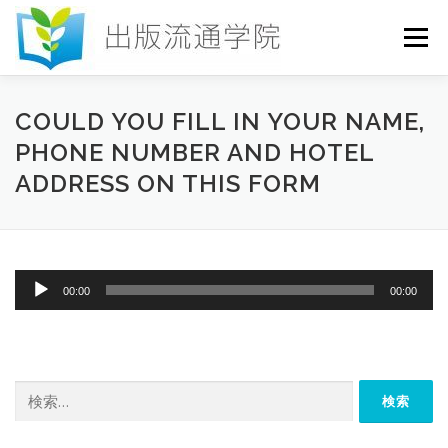
コ
ン
メニュー
テ
ン
ツ
へ
HOME
セミナー
発行物
お申込み
COULD YOU FILL IN YOUR NAME,
ス
PHONE NUMBER AND HOTEL
キ
ッ
ADDRESS ON THIS FORM
プ
お問い合わせ
DICTIONARY
COLUMN
書店研究会
音
00:00
00:00
声
プ
レ
ー
ヤ
検
ー
索: