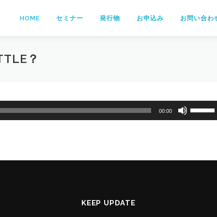
HOME
セミナー
発行物
お申込み
お問い合わ
ITTLE？
ボ
00:00
リ
ュ
ー
ム
調
節
に
は
KEEP UPDATE
上