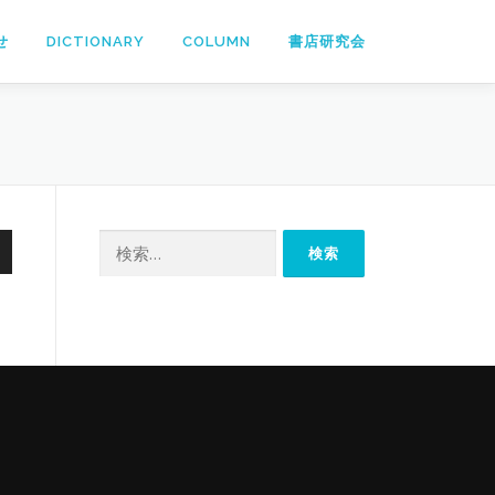
せ
DICTIONARY
COLUMN
書店研究会
検
索: