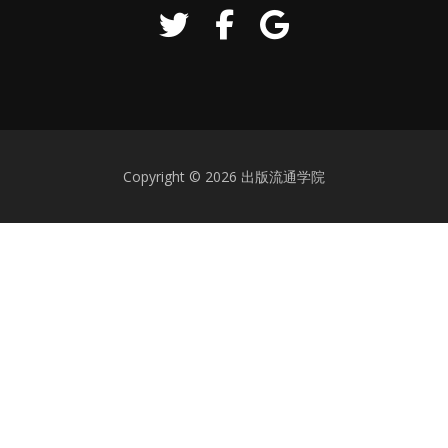
下
矢
印
キ
ー
を
使
っ
Copyright © 2026 出版流通学院
て
く
だ
さ
い。