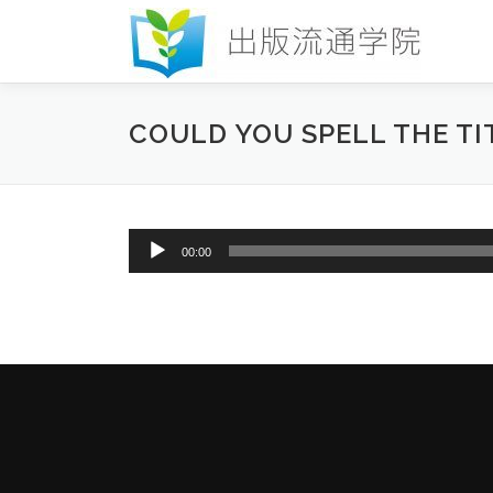
コ
ン
テ
ン
ツ
COULD YOU SPELL THE T
へ
ス
キ
ッ
プ
音
00:00
声
プ
レ
ー
ヤ
ー