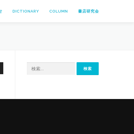
せ
DICTIONARY
COLUMN
書店研究会
検
索: