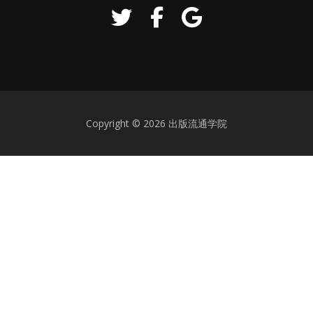
下
矢
印
キ
ー
を
使
っ
Copyright © 2026 出版流通学院
て
く
だ
さ
い。