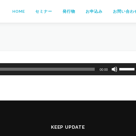
HOME
セミナー
発行物
お申込み
お問い合わ
ボ
00:00
リ
ュ
ー
ム
調
節
に
は
KEEP UPDATE
上