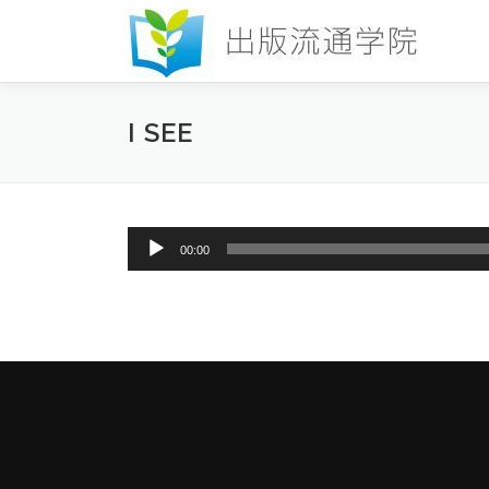
コ
ン
テ
ン
ツ
I SEE
へ
ス
キ
ッ
プ
音
00:00
声
プ
レ
ー
ヤ
ー