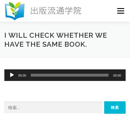
コ
ン
メニュー
テ
ン
ツ
へ
HOME
セミナー
発行物
お申込み
I WILL CHECK WHETHER WE
ス
HAVE THE SAME BOOK.
キ
ッ
プ
お問い合わせ
DICTIONARY
COLUMN
音
00:00
00:00
書店研究会
声
プ
レ
ー
ヤ
検
ー
索: