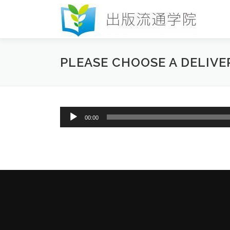
コ
ン
テ
ン
ツ
PLEASE CHOOSE A DELIVE
へ
ス
キ
ッ
プ
音
00:00
声
プ
レ
ー
ヤ
ー