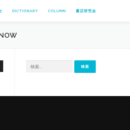
せ
DICTIONARY
COLUMN
書店研究会
 NOW
検
索: