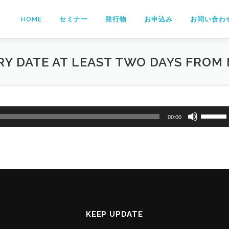
HOME
セミナー
発行物
お申込み
お問い合わ
RY DATE AT LEAST TWO DAYS FROM
ボ
00:00
リ
ュ
ー
ム
調
節
に
は
KEEP UPDATE
上