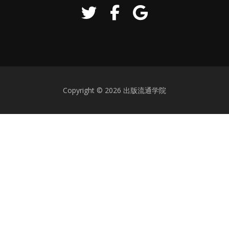
下
矢
印
キ
ー
を
使
っ
Copyright © 2026 出版流通学院
て
く
だ
さ
い。