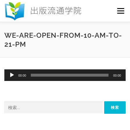
コ
ン
メニュー
テ
ン
ツ
へ
HOME
セミナー
発行物
お申込み
WE-ARE-OPEN-FROM-10-AM-TO-
ス
21-PM
キ
ッ
プ
お問い合わせ
DICTIONARY
COLUMN
音
00:00
00:00
書店研究会
声
プ
レ
ー
ヤ
検
ー
索: