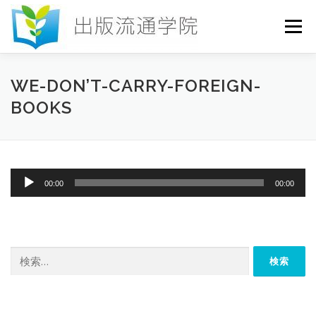
コ
ン
メニュー
テ
ン
ツ
へ
HOME
セミナー
発行物
お申込み
WE-DON’T-CARRY-FOREIGN-
ス
BOOKS
キ
ッ
プ
お問い合わせ
DICTIONARY
COLUMN
音
00:00
00:00
書店研究会
声
プ
レ
ー
ヤ
検
ー
索: