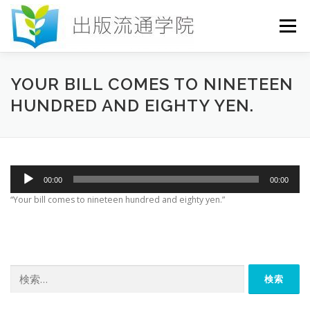
コ
ン
メニュー
テ
ン
ツ
へ
HOME
セミナー
発行物
お申込み
YOUR BILL COMES TO NINETEEN
ス
HUNDRED AND EIGHTY YEN.
キ
ッ
プ
お問い合わせ
DICTIONARY
COLUMN
音
00:00
00:00
書店研究会
声
プ
“Your bill comes to nineteen hundred and eighty yen.”
レ
ー
ヤ
ー
検
索: