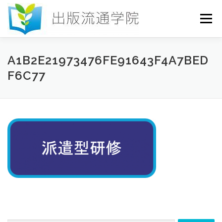
コ
ン
メニュー
テ
ン
ツ
へ
HOME
セミナー
発行物
お申込み
A1B2E21973476FE91643F4A7BED
ス
F6C77
キ
ッ
プ
お問い合わせ
DICTIONARY
COLUMN
書店研究会