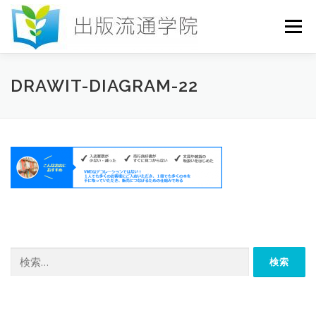
コ
ン
メニュー
テ
ン
ツ
へ
HOME
セミナー
発行物
お申込み
DRAWIT-DIAGRAM-22
ス
キ
ッ
プ
お問い合わせ
DICTIONARY
COLUMN
書店研究会
検
索: