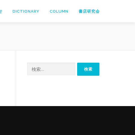
せ
DICTIONARY
COLUMN
書店研究会
検
索: