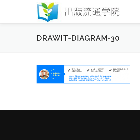
コ
ン
テ
ン
ツ
DRAWIT-DIAGRAM-30
へ
ス
キ
ッ
プ