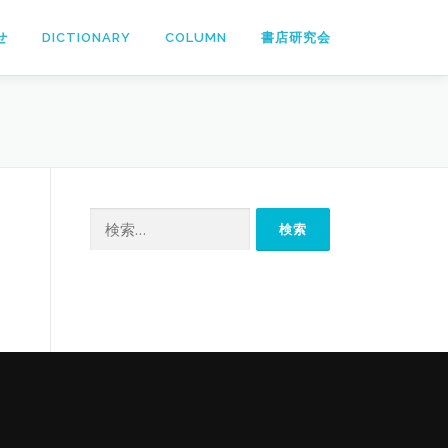
せ
DICTIONARY
COLUMN
書店研究会
検
索: