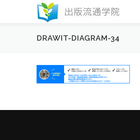
コ
ン
テ
ン
ツ
DRAWIT-DIAGRAM-34
へ
ス
キ
ッ
プ