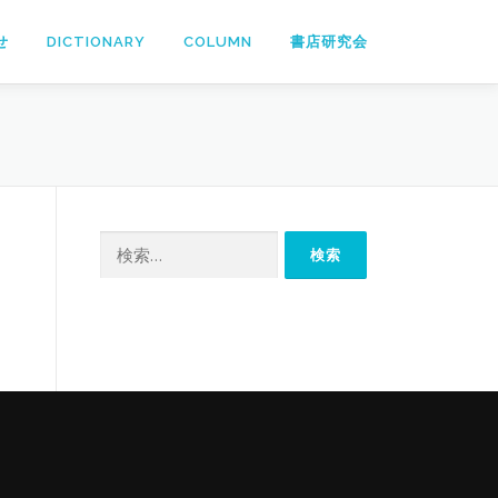
せ
DICTIONARY
COLUMN
書店研究会
検
索: