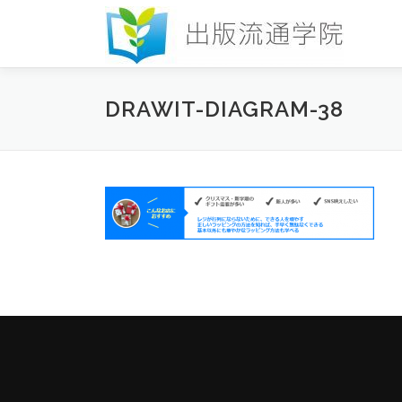
コ
ン
テ
ン
ツ
DRAWIT-DIAGRAM-38
へ
ス
キ
ッ
プ