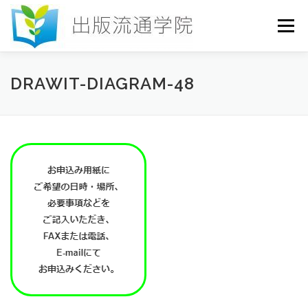
コ
ン
メニュー
テ
ン
ツ
へ
HOME
セミナー
発行物
お申込み
DRAWIT-DIAGRAM-48
ス
キ
ッ
プ
お問い合わせ
DICTIONARY
COLUMN
書店研究会