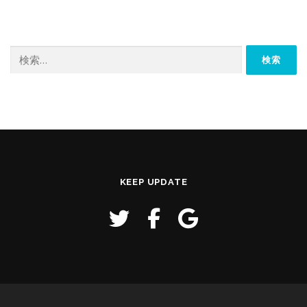
検
索:
KEEP UPDATE