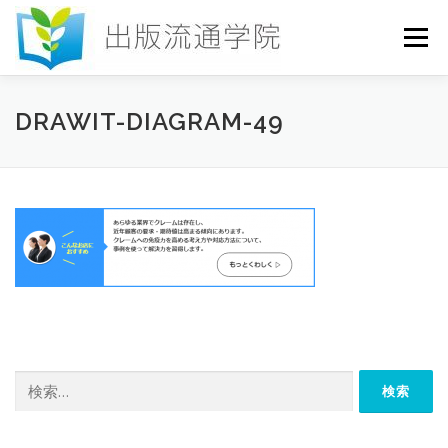
コ
ン
メニュー
テ
ン
ツ
へ
HOME
セミナー
発行物
お申込み
DRAWIT-DIAGRAM-49
ス
キ
ッ
プ
お問い合わせ
DICTIONARY
COLUMN
書店研究会
検
索: