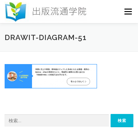
コ
ン
メニュー
テ
ン
ツ
へ
HOME
セミナー
発行物
お申込み
DRAWIT-DIAGRAM-51
ス
キ
ッ
プ
お問い合わせ
DICTIONARY
COLUMN
書店研究会
検
索: