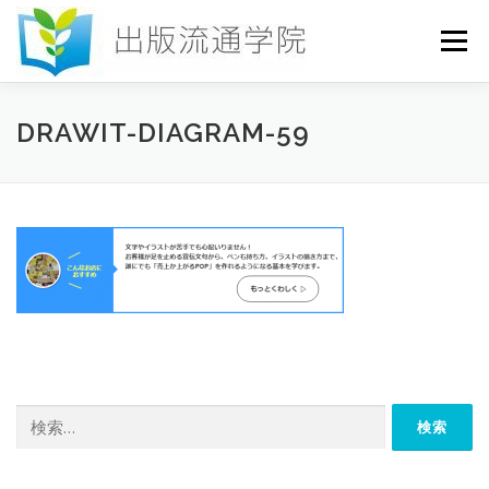
コ
ン
メニュー
テ
ン
ツ
へ
HOME
セミナー
発行物
お申込み
DRAWIT-DIAGRAM-59
ス
キ
ッ
プ
お問い合わせ
DICTIONARY
COLUMN
書店研究会
検
索: