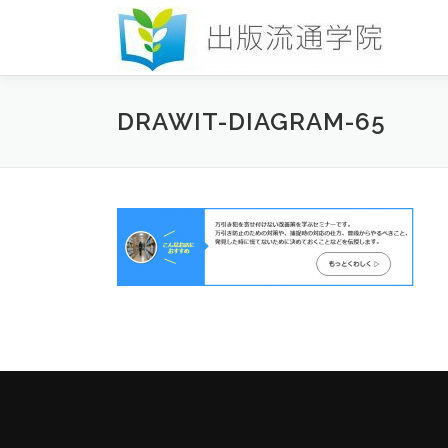
コ
ン
テ
ン
ツ
DRAWIT-DIAGRAM-65
へ
ス
キ
ッ
プ