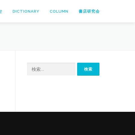
せ
DICTIONARY
COLUMN
書店研究会
検
索: