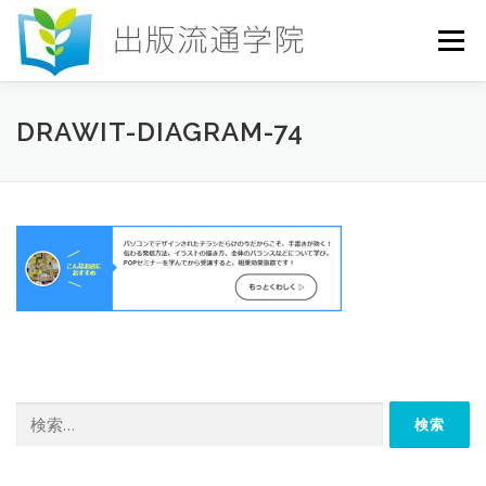
コ
ン
メニュー
テ
ン
ツ
へ
HOME
セミナー
発行物
お申込み
DRAWIT-DIAGRAM-74
ス
キ
ッ
プ
お問い合わせ
DICTIONARY
COLUMN
書店研究会
検
索: