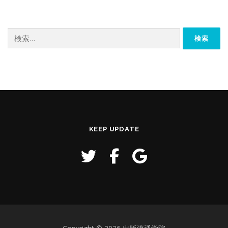
検
索:
KEEP UPDATE