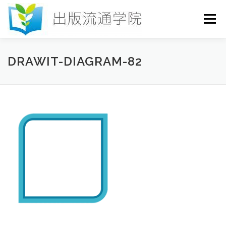
コ
ン
メニュー
テ
ン
ツ
へ
HOME
セミナー
発行物
お申込み
DRAWIT-DIAGRAM-82
ス
キ
ッ
プ
お問い合わせ
DICTIONARY
COLUMN
書店研究会