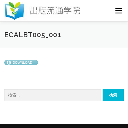
コ
ン
メニュー
テ
ン
ツ
へ
HOME
セミナー
発行物
お申込み
ECALBT005_001
ス
キ
ッ
プ
お問い合わせ
DICTIONARY
COLUMN
書店研究会
検
索: