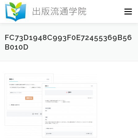
コ
ン
メニュー
テ
ン
ツ
へ
HOME
セミナー
発行物
お申込み
FC73D1948C993F0E72455369B56
ス
B010D
キ
ッ
プ
お問い合わせ
DICTIONARY
COLUMN
書店研究会