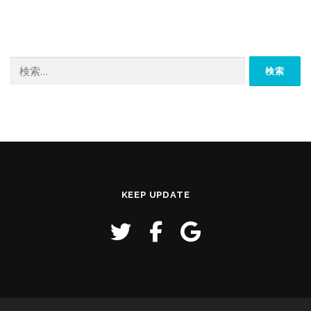
検
索:
KEEP UPDATE