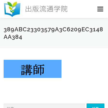
コ
ン
メニュー
テ
ン
ツ
へ
HOME
セミナー
発行物
お申込み
389ABC23303579A3C6209EC3148
ス
AA384
キ
ッ
プ
お問い合わせ
DICTIONARY
COLUMN
書店研究会
検