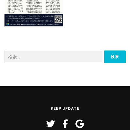
検
索:
KEEP UPDATE