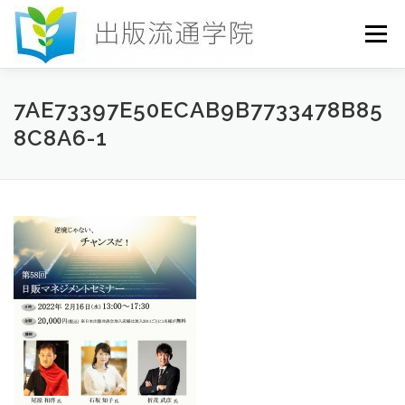
コ
ン
メニュー
テ
ン
ツ
へ
HOME
セミナー
発行物
お申込み
7AE73397E50ECAB9B7733478B85
ス
8C8A6-1
キ
ッ
プ
お問い合わせ
DICTIONARY
COLUMN
書店研究会