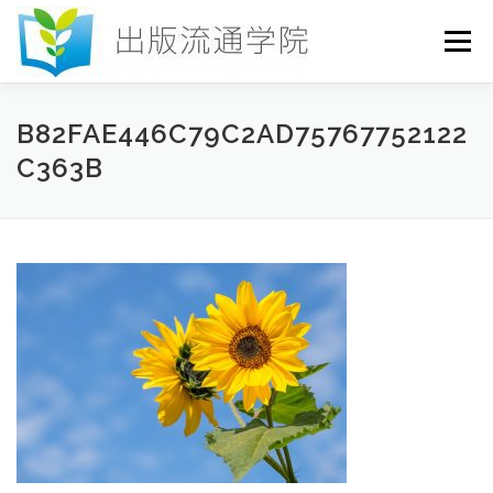
コ
ン
メニュー
テ
ン
ツ
へ
HOME
セミナー
発行物
お申込み
B82FAE446C79C2AD75767752122
ス
C363B
キ
ッ
プ
お問い合わせ
DICTIONARY
COLUMN
書店研究会