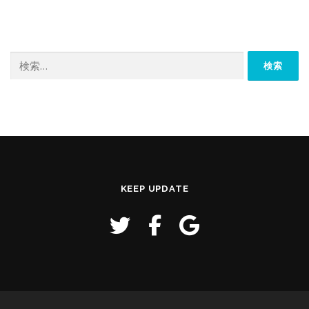
検
索:
KEEP UPDATE