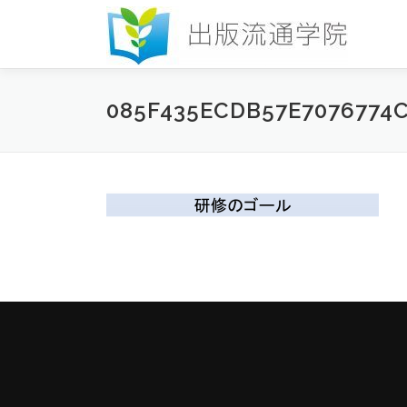
コ
ン
テ
ン
ツ
085F435ECDB57E7076774
へ
ス
キ
ッ
プ