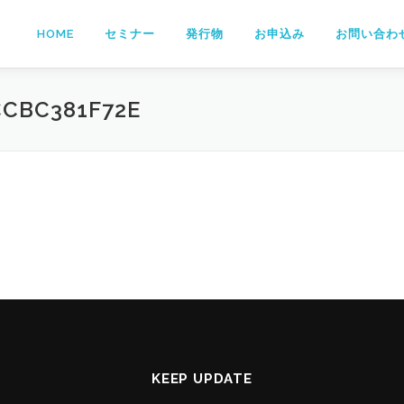
HOME
セミナー
発行物
お申込み
お問い合わ
CCBC381F72E
KEEP UPDATE