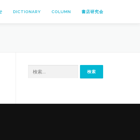
せ
DICTIONARY
COLUMN
書店研究会
検
索: