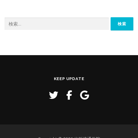
検
索:
KEEP UPDATE