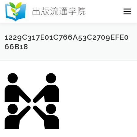
コ
ン
メニュー
テ
ン
ツ
へ
HOME
セミナー
発行物
お申込み
1229C317E01C766A53C2709EFE0
ス
66B18
キ
ッ
プ
お問い合わせ
DICTIONARY
COLUMN
書店研究会