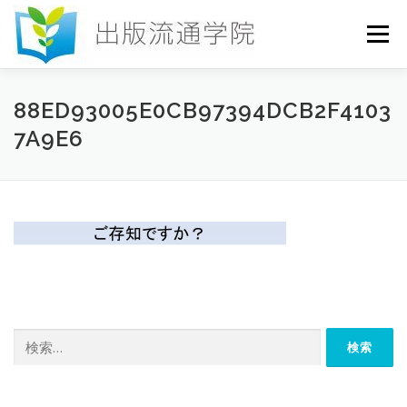
コ
ン
メニュー
テ
ン
ツ
へ
HOME
セミナー
発行物
お申込み
88ED93005E0CB97394DCB2F4103
ス
7A9E6
キ
ッ
プ
お問い合わせ
DICTIONARY
COLUMN
書店研究会
検
索: