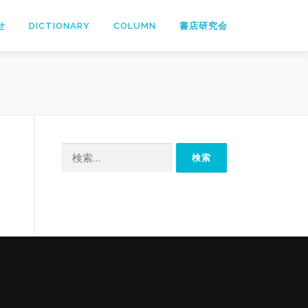
せ
DICTIONARY
COLUMN
書店研究会
検
索: