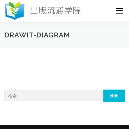
コ
ン
メニュー
テ
ン
ツ
へ
HOME
セミナー
発行物
お申込み
DRAWIT-DIAGRAM
ス
キ
ッ
プ
お問い合わせ
DICTIONARY
COLUMN
書店研究会
検
索: