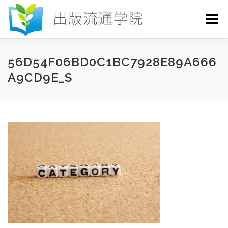
コ
ン
メニュー
テ
ン
ツ
へ
HOME
セミナー
発行物
お申込み
56D54F06BD0C1BC7928E89A666
ス
A9CD9E_S
キ
ッ
プ
お問い合わせ
DICTIONARY
COLUMN
書店研究会