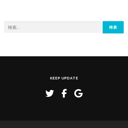
検
索:
KEEP UPDATE