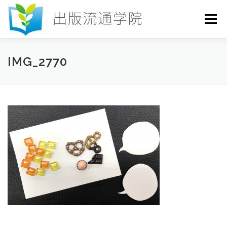
コ
ン
メニュー
テ
ン
ツ
へ
HOME
セミナー
発行物
お申込み
IMG_2770
ス
キ
ッ
プ
お問い合わせ
DICTIONARY
COLUMN
書店研究会