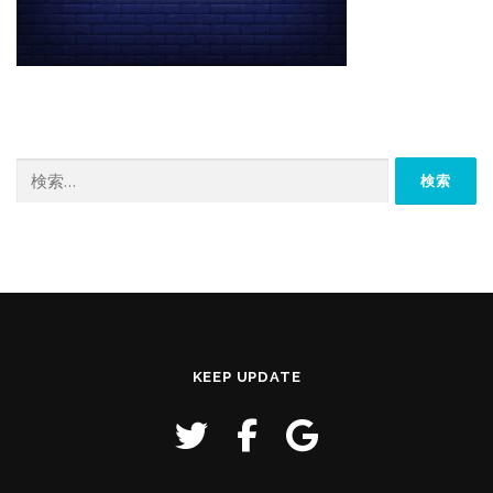
検
索:
KEEP UPDATE