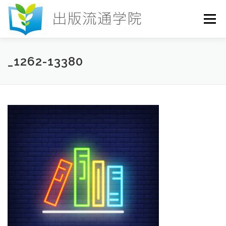
コ
ン
メニュー
テ
ン
ツ
へ
HOME
セミナー
発行物
お申込み
_1262-13380
ス
キ
ッ
プ
お問い合わせ
DICTIONARY
COLUMN
書店研究会