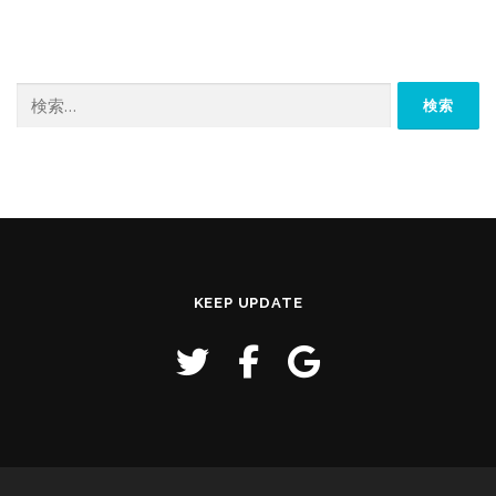
検
索:
KEEP UPDATE