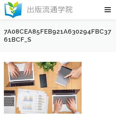
コ
ン
メニュー
テ
ン
ツ
へ
HOME
セミナー
発行物
お申込み
7A08CEA85FEB921A630294FBC37
ス
61BCF_S
キ
ッ
プ
お問い合わせ
DICTIONARY
COLUMN
書店研究会