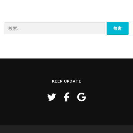
検
索:
KEEP UPDATE