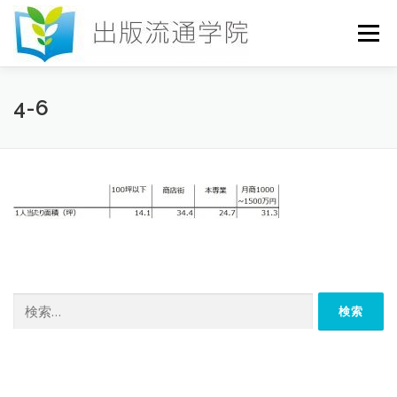
コ
ン
メニュー
テ
ン
ツ
へ
HOME
セミナー
発行物
お申込み
4-6
ス
キ
ッ
プ
お問い合わせ
DICTIONARY
COLUMN
書店研究会
検
索: