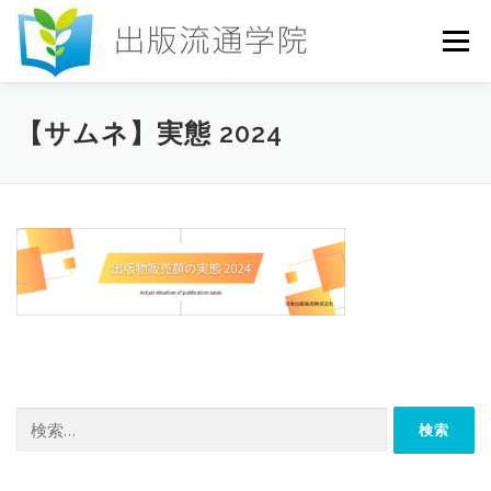
コ
ン
メニュー
テ
ン
ツ
へ
HOME
セミナー
発行物
お申込み
【サムネ】実態 2024
ス
キ
ッ
プ
お問い合わせ
DICTIONARY
COLUMN
書店研究会
検
索: