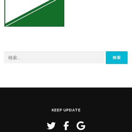
検
索:
KEEP UPDATE