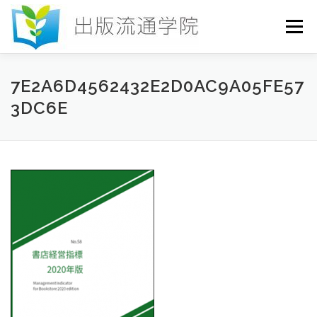
コ
ン
メニュー
テ
ン
ツ
へ
HOME
セミナー
発行物
お申込み
7E2A6D4562432E2D0AC9A05FE57
ス
3DC6E
キ
ッ
プ
お問い合わせ
DICTIONARY
COLUMN
書店研究会