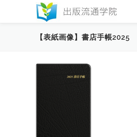
コ
ン
テ
ン
ツ
【表紙画像】書店手帳2025
へ
ス
キ
ッ
プ