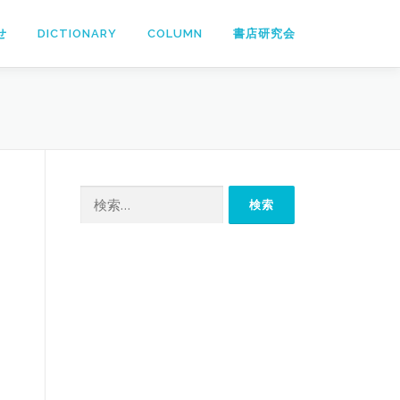
せ
DICTIONARY
COLUMN
書店研究会
検
索: