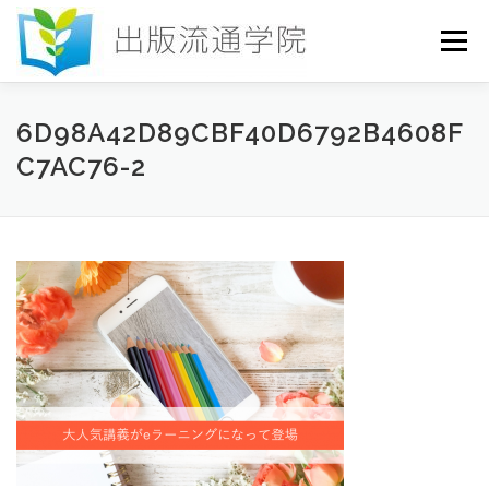
コ
ン
メニュー
テ
ン
ツ
へ
HOME
セミナー
発行物
お申込み
6D98A42D89CBF40D6792B4608F
ス
C7AC76-2
キ
ッ
プ
お問い合わせ
DICTIONARY
COLUMN
書店研究会