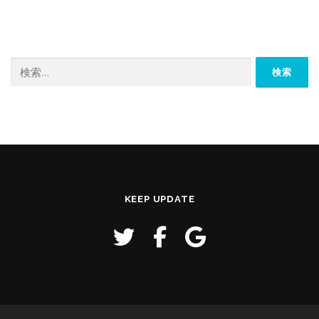
検
索:
KEEP UPDATE