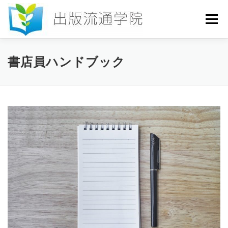
コ
ン
メニュー
テ
ン
ツ
へ
HOME
セミナー
発行物
お申込み
書店員ハンドブック
ス
キ
ッ
プ
お問い合わせ
DICTIONARY
COLUMN
書店研究会