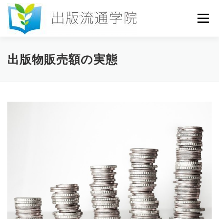
コ
ン
メニュー
テ
ン
ツ
へ
HOME
セミナー
発行物
お申込み
出版物販売額の実態
ス
キ
ッ
プ
お問い合わせ
DICTIONARY
COLUMN
書店研究会