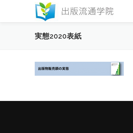
コ
ン
テ
ン
ツ
実態2020表紙
へ
ス
キ
ッ
プ