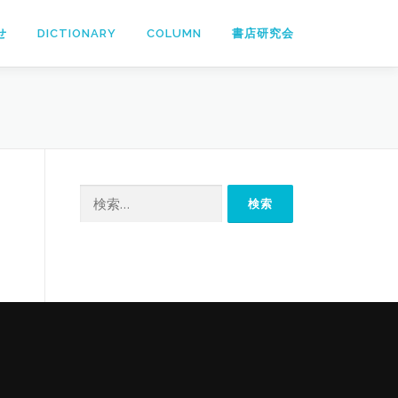
せ
DICTIONARY
COLUMN
書店研究会
検
索: