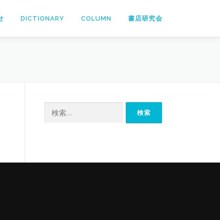
せ
DICTIONARY
COLUMN
書店研究会
検
索: