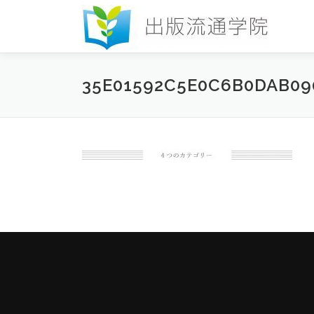
コ
ン
テ
ン
ツ
35E01592C5E0C6B0DAB09
へ
ス
キ
ッ
プ