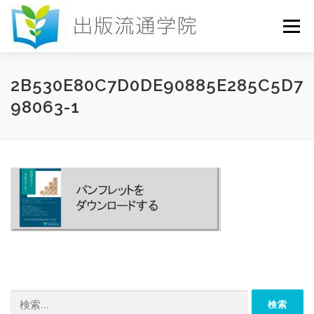
コ
ン
メニュー
テ
ン
ツ
へ
HOME
セミナー
発行物
お申込み
2B530E80C7D0DE90885E285C5D7
ス
98063-1
キ
ッ
プ
お問い合わせ
DICTIONARY
COLUMN
書店研究会
検
索: