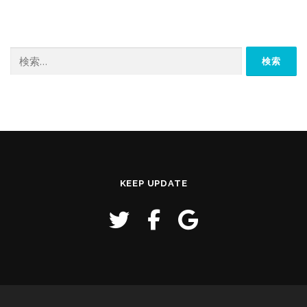
検
索:
KEEP UPDATE