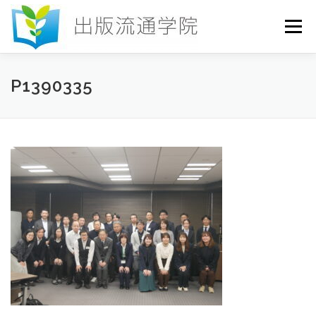
コ
ン
メニュー
テ
ン
ツ
へ
HOME
セミナー
発行物
お申込み
P1390335
ス
キ
ッ
プ
お問い合わせ
DICTIONARY
COLUMN
書店研究会