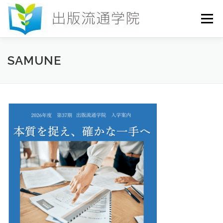
コ
ン
メニュー
テ
ン
ツ
へ
HOME
セミナー
発行物
お申込み
SAMUNE
ス
キ
ッ
プ
お問い合わせ
DICTIONARY
COLUMN
書店研究会