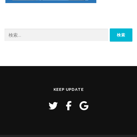
検
索:
KEEP UPDATE